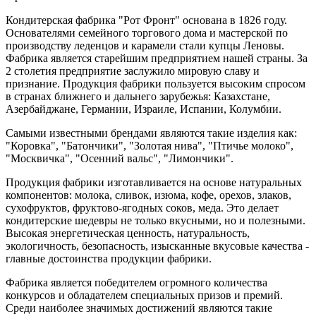
Кондитерская фабрика "Рот Фронт" основана в 1826 году.
Основателями семейного торгового дома и мастерской по
производству леденцов и карамели стали купцы Леновы.
Фабрика является старейшим предприятием нашей страны. За
2 столетия предприятие заслужило мировую славу и
признание. Продукция фабрики пользуется высоким спросом
в странах ближнего и дальнего зарубежья: Казахстане,
Азербайджане, Германии, Израиле, Испании, Колумбии.
Самыми известными брендами являются такие изделия как:
"Коровка", "Батончики", "Золотая нива", "Птичье молоко",
"Москвичка", "Осенний вальс", "Лимончики".
Продукция фабрики изготавливается на основе натуральных
компонентов: молока, сливок, изюма, кофе, орехов, злаков,
сухофруктов, фруктово-ягодных соков, меда. Это делает
кондитерские шедевры не только вкусными, но и полезными.
Высокая энергетическая ценность, натуральность,
экологичность, безопасность, изысканные вкусовые качества -
главные достоинства продукции фабрики.
Фабрика является победителем огромного количества
конкурсов и обладателем специальных призов и премий.
Среди наиболее значимых достижений являются такие