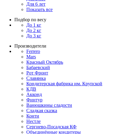
Для 6 лет
Показать все
Подбор по весу
До 1 кг
До 2 кг
До 3 кг
Производители
Ferrero
Mars
Красный Октябрь
Бабаевский
Рот Фронт
Славянка
Кондитерская фабрика им. Крупской
КДВ
Акконд
Финтур
Ванюшкины сладости
Сладкая сказка
Конти
Нестле
Сергиево-Посадская КФ
Объединённые кондитеры