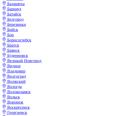
Балашиха
Барнаул
Батайск
Белгород
Березники
Бийск
Бор
Борисоглебск
Братск
Брянск
Буденновск
Великий Новгород
Видное
Владимир
Волгоград
Волжский
Вологда
Волоколамск
Вольск
Воронеж
Воскресенск
Георгиевск