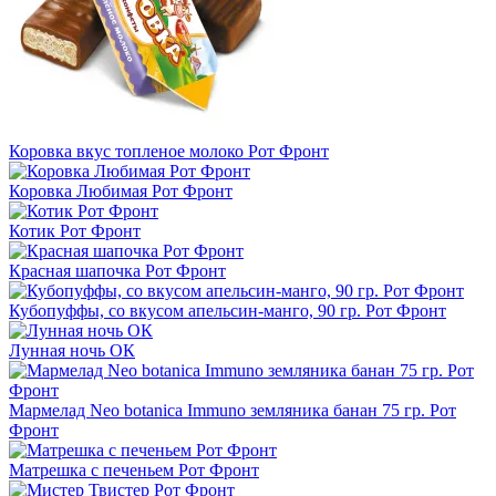
Коровка вкус топленое молоко Рот Фронт
Коровка Любимая Рот Фронт
Котик Рот Фронт
Красная шапочка Рот Фронт
Кубопуффы, со вкусом апельсин-манго, 90 гр. Рот Фронт
Лунная ночь ОК
Мармелад Neo botanica Immuno земляника банан 75 гр. Рот
Фронт
Матрешка с печеньем Рот Фронт