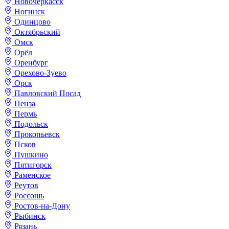
Новочеркасск
Ногинск
Одинцово
Октябрьский
Омск
Орёл
Оренбург
Орехово-Зуево
Орск
Павловский Посад
Пенза
Пермь
Подольск
Прокопьевск
Псков
Пушкино
Пятигорск
Раменское
Реутов
Россошь
Ростов-на-Дону
Рыбинск
Рязань