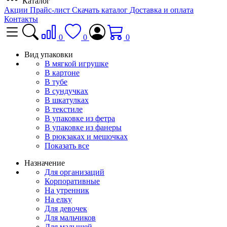
Каталог
Акции
Прайс-лист
Скачать каталог
Доставка и оплата
Контакты
0
0
0
Вид упаковки
В мягкой игрушке
В картоне
В тубе
В сундучках
В шкатулках
В текстиле
В упаковке из фетра
В упаковке из фанеры
В рюкзаках и мешочках
Показать все
Назначение
Для организаций
Корпоративные
На утренник
На елку
Для девочек
Для мальчиков
Для малышей