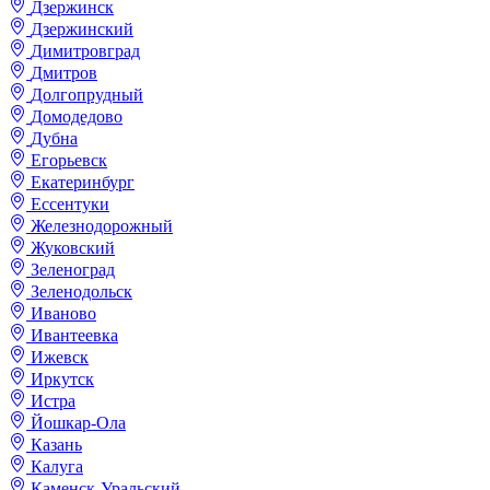
Дзержинск
Дзержинский
Димитровград
Дмитров
Долгопрудный
Домодедово
Дубна
Егорьевск
Екатеринбург
Ессентуки
Железнодорожный
Жуковский
Зеленоград
Зеленодольск
Иваново
Ивантеевка
Ижевск
Иркутск
Истра
Йошкар-Ола
Казань
Калуга
Каменск-Уральский