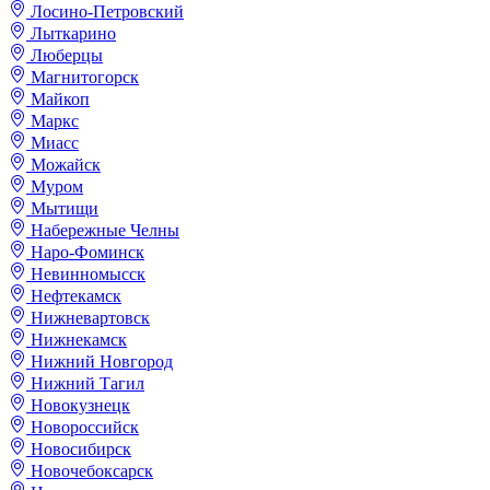
Лосино-Петровский
Лыткарино
Люберцы
Магнитогорск
Майкоп
Маркс
Миасс
Можайск
Муром
Мытищи
Набережные Челны
Наро-Фоминск
Невинномысск
Нефтекамск
Нижневартовск
Нижнекамск
Нижний Новгород
Нижний Тагил
Новокузнецк
Новороссийск
Новосибирск
Новочебоксарск