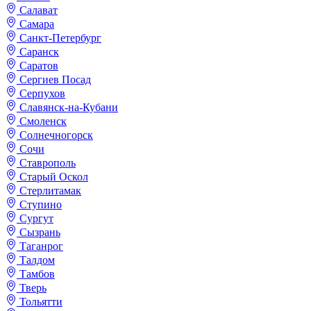
Салават
Самара
Санкт-Петербург
Саранск
Саратов
Сергиев Посад
Серпухов
Славянск-на-Кубани
Смоленск
Солнечногорск
Сочи
Ставрополь
Старый Оскол
Стерлитамак
Ступино
Сургут
Сызрань
Таганрог
Талдом
Тамбов
Тверь
Тольятти