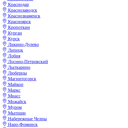
Краснодар
Краснозаводск
Краснознаменск
Красноярск
Кропоткин
Курган
Курск
Ликино-Дулево
Липецк
Лобня
Лосино-Петровский
Лыткарино
Люберцы
Магнитогорск
Майкоп
Маркс
Миасс
Можайск
Муром
Мытищи
Набережные Челны
Наро-Фоминск