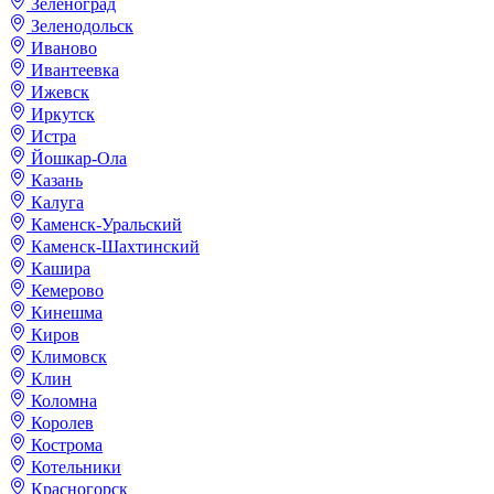
Зеленоград
Зеленодольск
Иваново
Ивантеевка
Ижевск
Иркутск
Истра
Йошкар-Ола
Казань
Калуга
Каменск-Уральский
Каменск-Шахтинский
Кашира
Кемерово
Кинешма
Киров
Климовск
Клин
Коломна
Королев
Кострома
Котельники
Красногорск