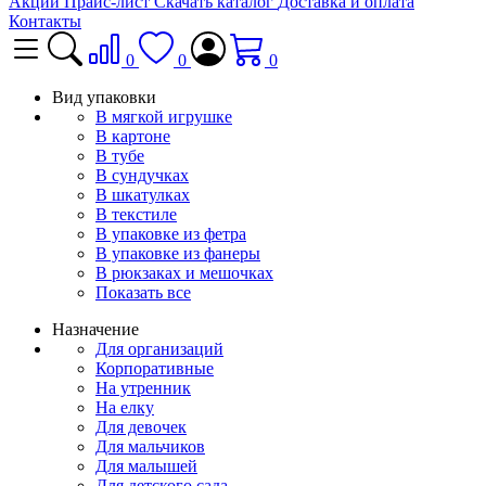
Акции
Прайс-лист
Скачать каталог
Доставка и оплата
Контакты
0
0
0
Вид упаковки
В мягкой игрушке
В картоне
В тубе
В сундучках
В шкатулках
В текстиле
В упаковке из фетра
В упаковке из фанеры
В рюкзаках и мешочках
Показать все
Назначение
Для организаций
Корпоративные
На утренник
На елку
Для девочек
Для мальчиков
Для малышей
Для детского сада