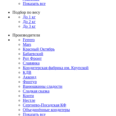
Показать все
Подбор по весу
До 1 кг
До 2 кг
До 3 кг
Производители
Ferrero
Mars
Красный Октябрь
Бабаевский
Рот Фронт
Славянка
Кондитерская фабрика им. Крупской
КДВ
Акконд
Финтур
Ванюшкины сладости
Сладкая сказка
Конти
Нестле
Сергиево-Посадская КФ
Объединённые кондитеры
Показать все