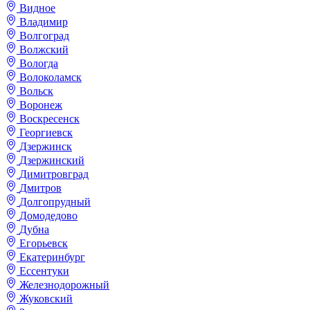
Видное
Владимир
Волгоград
Волжский
Вологда
Волоколамск
Вольск
Воронеж
Воскресенск
Георгиевск
Дзержинск
Дзержинский
Димитровград
Дмитров
Долгопрудный
Домодедово
Дубна
Егорьевск
Екатеринбург
Ессентуки
Железнодорожный
Жуковский