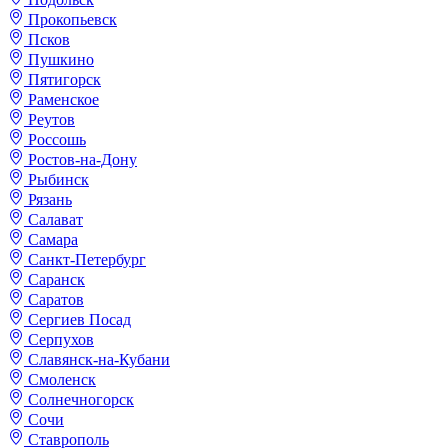
Прокопьевск
Псков
Пушкино
Пятигорск
Раменское
Реутов
Россошь
Ростов-на-Дону
Рыбинск
Рязань
Салават
Самара
Санкт-Петербург
Саранск
Саратов
Сергиев Посад
Серпухов
Славянск-на-Кубани
Смоленск
Солнечногорск
Сочи
Ставрополь