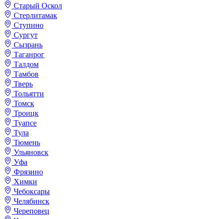
Старый Оскол
Стерлитамак
Ступино
Сургут
Сызрань
Таганрог
Талдом
Тамбов
Тверь
Тольятти
Томск
Троицк
Туапсе
Тула
Тюмень
Ульяновск
Уфа
Фрязино
Химки
Чебоксары
Челябинск
Череповец