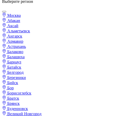
Выберите регион
Москва
Абакан
Аксай
Альметьевск
Ангарск
Армавир
Астрахань
Балаково
Балашиха
Барнаул
Батайск
Белгород
Березники
Бийск
Бор
Борисоглебск
Братск
Брянск
Буденновск
Великий Новгород