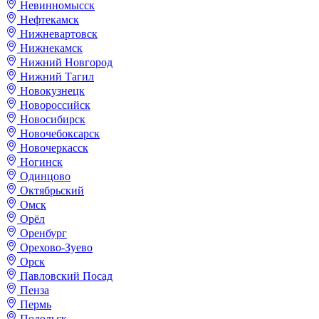
Невинномысск
Нефтекамск
Нижневартовск
Нижнекамск
Нижний Новгород
Нижний Тагил
Новокузнецк
Новороссийск
Новосибирск
Новочебоксарск
Новочеркасск
Ногинск
Одинцово
Октябрьский
Омск
Орёл
Оренбург
Орехово-Зуево
Орск
Павловский Посад
Пенза
Пермь
Подольск