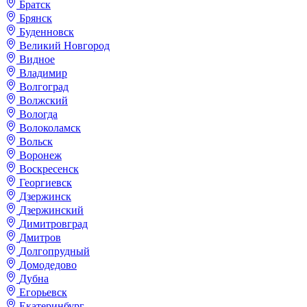
Братск
Брянск
Буденновск
Великий Новгород
Видное
Владимир
Волгоград
Волжский
Вологда
Волоколамск
Вольск
Воронеж
Воскресенск
Георгиевск
Дзержинск
Дзержинский
Димитровград
Дмитров
Долгопрудный
Домодедово
Дубна
Егорьевск
Екатеринбург