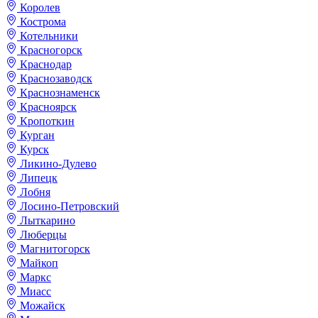
Королев
Кострома
Котельники
Красногорск
Краснодар
Краснозаводск
Краснознаменск
Красноярск
Кропоткин
Курган
Курск
Ликино-Дулево
Липецк
Лобня
Лосино-Петровский
Лыткарино
Люберцы
Магнитогорск
Майкоп
Маркс
Миасс
Можайск