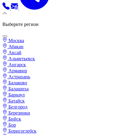
Выберите регион
Москва
Абакан
Аксай
Альметьевск
Ангарск
Армавир
Астрахань
Балаково
Балашиха
Барнаул
Батайск
Белгород
Березники
Бийск
Бор
Борисоглебск