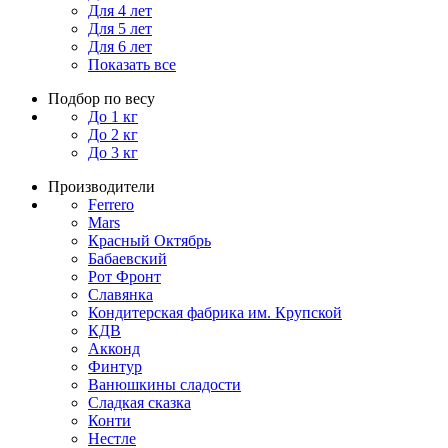
Для 4 лет
Для 5 лет
Для 6 лет
Показать все
Подбор по весу
До 1 кг
До 2 кг
До 3 кг
Производители
Ferrero
Mars
Красный Октябрь
Бабаевский
Рот Фронт
Славянка
Кондитерская фабрика им. Крупской
КДВ
Акконд
Финтур
Ванюшкины сладости
Сладкая сказка
Конти
Нестле