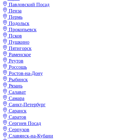
Павловский Посад
Пенза
Пермь
Подольск
Прокопьевск
Псков
Пушкино
Пятигорск
Раменское
Реутов
Россошь
Ростов-на-Дону
Рыбинск
Рязань
Салават
Самара
Санкт-Петербург
Саранск
Саратов
Сергиев Посад
Серпухов
Славянск-на-Кубани