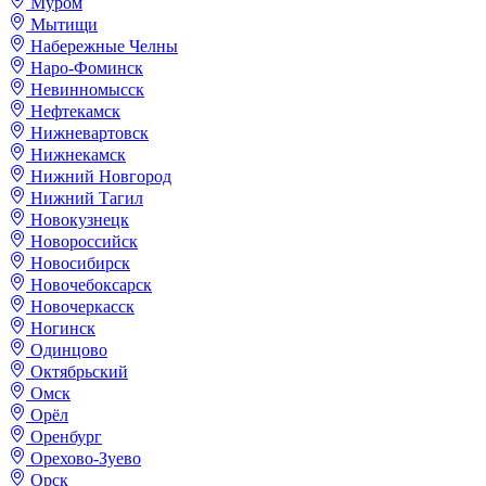
Муром
Мытищи
Набережные Челны
Наро-Фоминск
Невинномысск
Нефтекамск
Нижневартовск
Нижнекамск
Нижний Новгород
Нижний Тагил
Новокузнецк
Новороссийск
Новосибирск
Новочебоксарск
Новочеркасск
Ногинск
Одинцово
Октябрьский
Омск
Орёл
Оренбург
Орехово-Зуево
Орск