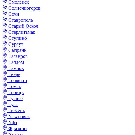
Смоленск
Солнечногорск
Сочи
Ставрополь
Старый Оскол
Стерлитамак
Ступино
Сургут
Сызрань
Таганрог
Талдом
Тамбов
Тверь
Тольятти
Томск
Троицк
Туапсе
Тула
Тюмень
Ульяновск
Уфа
Фрязино
Химки