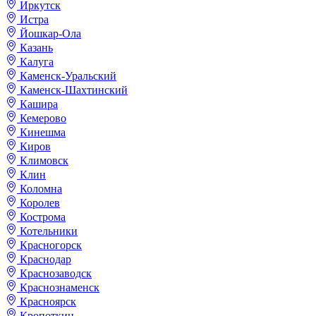
Иркутск
Истра
Йошкар-Ола
Казань
Калуга
Каменск-Уральский
Каменск-Шахтинский
Кашира
Кемерово
Кинешма
Киров
Климовск
Клин
Коломна
Королев
Кострома
Котельники
Красногорск
Краснодар
Краснозаводск
Краснознаменск
Красноярск
Кропоткин