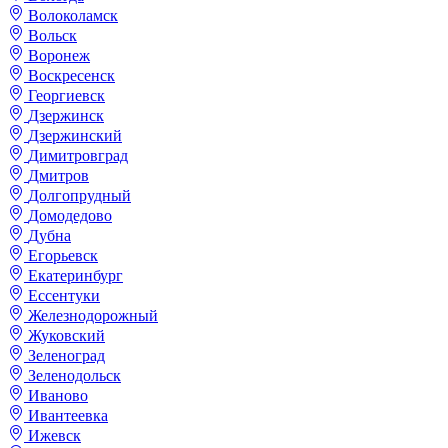
Волоколамск
Вольск
Воронеж
Воскресенск
Георгиевск
Дзержинск
Дзержинский
Димитровград
Дмитров
Долгопрудный
Домодедово
Дубна
Егорьевск
Екатеринбург
Ессентуки
Железнодорожный
Жуковский
Зеленоград
Зеленодольск
Иваново
Ивантеевка
Ижевск