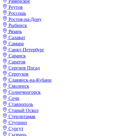
Раменское
Реутов
Россошь
Ростов-на-Дону
Рыбинск
Рязань
Салават
Самара
Санкт-Петербург
Саранск
Саратов
Сергиев Посад
Серпухов
Славянск-на-Кубани
Смоленск
Солнечногорск
Сочи
Ставрополь
Старый Оскол
Стерлитамак
Ступино
Сургут
Сызрань