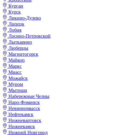
Курган
Курск
Ликино-Дулево
Липецк
Лобня
Лосино-Петровский
Лыткарино
Люберцы
Магнитогорск
Майкоп
Маркс
Миасс
Можайск
Муром
Мытищи
Набережные Челны
Наро-Фоминск
Невинномысск
Нефтекамск
Нижневартовск
Нижнекамск
Нижний Новгород