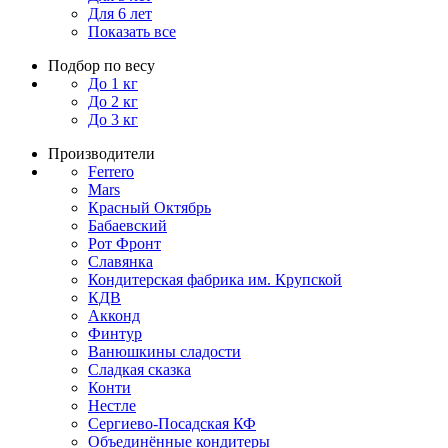
Для 6 лет
Показать все
Подбор по весу
До 1 кг
До 2 кг
До 3 кг
Производители
Ferrero
Mars
Красный Октябрь
Бабаевский
Рот Фронт
Славянка
Кондитерская фабрика им. Крупской
КДВ
Акконд
Финтур
Ванюшкины сладости
Сладкая сказка
Конти
Нестле
Сергиево-Посадская КФ
Объединённые кондитеры