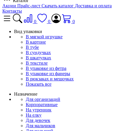
Каталог
Акции
Прайс-лист
Скачать каталог
Доставка и оплата
Контакты
0
0
0
Вид упаковки
В мягкой игрушке
В картоне
В тубе
В сундучках
В шкатулках
В текстиле
В упаковке из фетра
В упаковке из фанеры
В рюкзаках и мешочках
Показать все
Назначение
Для организаций
Корпоративные
На утренник
На елку
Для девочек
Для мальчиков
Для малышей