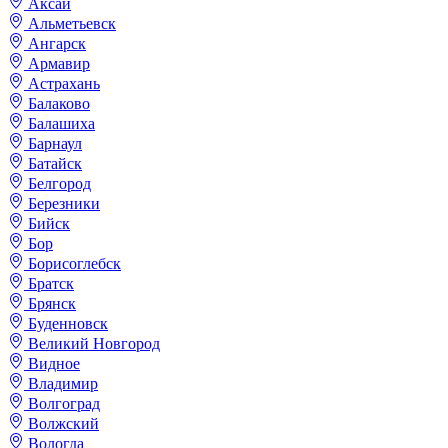
Аксай
Альметьевск
Ангарск
Армавир
Астрахань
Балаково
Балашиха
Барнаул
Батайск
Белгород
Березники
Бийск
Бор
Борисоглебск
Братск
Брянск
Буденновск
Великий Новгород
Видное
Владимир
Волгоград
Волжский
Вологда